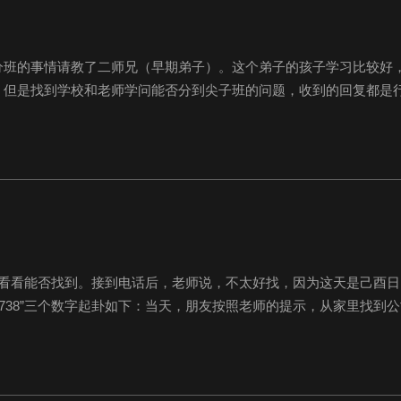
分班的事情请教了二师兄（早期弟子）。这个弟子的孩子学习比较好
，但是找到学校和老师学问能否分到尖子班的问题，收到的回复都是
卦，得到的答案是，此事可以成，中间要请一个男人帮忙，这个男人
年的男老师，所以按照卦象，应该就是这个老师...
助看看能否找到。接到电话后，老师说，不太好找，因为这天是己酉日
据“738”三个数字起卦如下：当天，朋友按照老师的提示，从家里找到
找的地方都找了，就是没有。第二天早上9点多，朋友打来电话，说
，由于柜子上有个瑜伽垫子，...