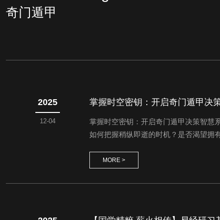
奇门遁甲
2025
掌握时空密钥：开启奇门遁甲决
12-04
掌握时空密钥：开启奇门遁甲决策智慧系
如何把握稍纵即逝的时机？是否渴望拥
中最高层次的决策艺术与时空运筹系统。
了天文、历法、军事、哲学等多维智慧，通
MORE >