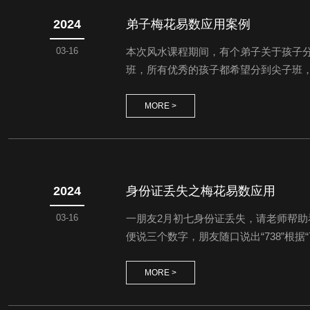
2024
弟子梅花易数应用案例
03-16
本次风水课程期间，有个弟子关于孩子
班，所有优秀的孩子都希望分到尖子班
照学校的规定来进行。进过二师兄的起
高。经询问，孩子的班主任就是刚毕业三
MORE >
2024
身份证丢失之梅花易数应用
03-16
一朋友2月初七身份证丢失，请老师帮
便说三个数字，朋友随口说出“738”根
家，还是没有找到，夫妻两个人把所有能
多找到身份证了，就在他家西北的柜子上
MORE >