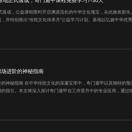
基地正式落成，奇门遁甲课程免费学习7-30天
正式落成，公益课程限时开启渊源流长的中华文化瑰宝，在此焕发新生
，并特别推出“传统文化传承月”公益学习计划。基地以弘扬中华优
研习平台。本次公益课程将开放四柱八字、密宗风水、奇门遁甲三大
领域内享有盛誉、影响深远的资深导师亲...
职场进阶的神秘指南
阶的神秘指南 在中华传统文化的深邃宝库中，奇门遁甲以其独特的预
用的指引。本文将深入探讨奇门遁甲在工作晋升中的专业应用，通过
提供精准的晋升预测和策略指导。 一、精准确定用神：职场晋升的关