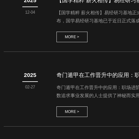
2025
【国学精粹 薪火相传】易经研习
12-04
【国学精粹 薪火相传】易经研习基地
布，国学易经研习基地已于近日正式落成
旨，致力于打造一个专业、深邃的易学
名额，每门课程限30人。我们特邀在各自
MORE >
2025
奇门遁甲在工作晋升中的应用：
02-27
奇门遁甲在工作晋升中的应用：职场进
数追求事业发展的人士提供了神秘而实
甲盘中的元素及其相互关系，为职场人士
或年命：在奇门遁...
MORE >