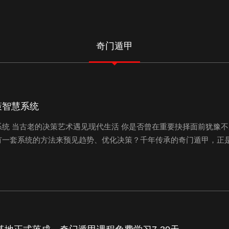
奇门遁甲
策智慧系统
统 当古老的决策艺术遇见现代生活 你是否曾在重要抉择面前犹豫
有一套系统的方法来预见趋势、优化决策？千年传承的奇门遁甲，正
 奇门遁甲，被誉为“帝王之学”，是中国传统文化中最精深的术数体
...