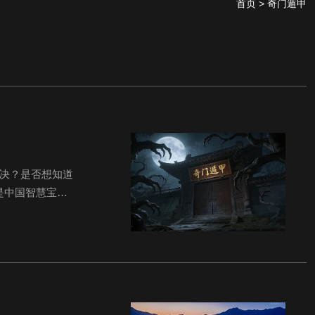
首页
> 奇门遁甲
不决？是否想知道
是中国智慧宝库
系之一。它融合