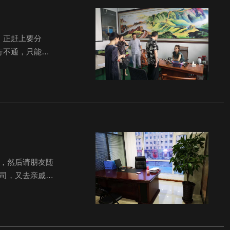
，正赶上要分
行不通，只能按
的本领也不是很
，然后请朋友随
公司，又去亲戚
是昨天晚上9点