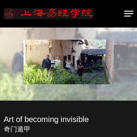
Art of becoming invisible
奇门遁甲