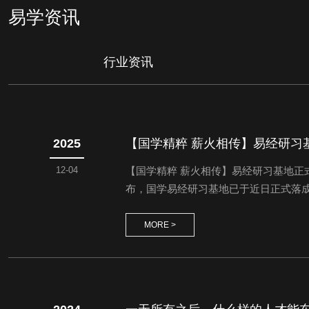
易学资讯
行业资讯
2025
【国学精粹 薪火相传】易经研习
12-04
【国学精粹 薪火相传】易经研习基地
布，国学易经研习基地已于近日正式落成
旨，致力于打造一个专业、深邃的易学
名额，每门课程限30人。我们特邀在各自
MORE >