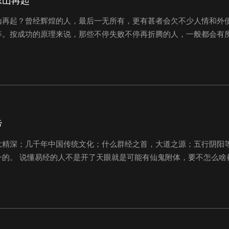
东山再起
山再起？曾经辉煌的人，最后一无所有，更有甚者会欠不少人情和外
等。按成功的原理来说，那些不停失败不停再折腾的人，一般都会有
怕啥呢？可是，大多数一无所有的人也会很惨。为什么呢？由于自己
资，有的是被骗，有的是交了不懂的学费。如...
谛
大精深；几千年中国传统文化；什么群经之首，大道之源；五行阴阳等
的。 说懂易经的人不是开了天眼就是可能有仙鬼附体，要不怎么啥
不胜列举。 在古代，精习易经的人，大多博学多才、懂天文、晓地