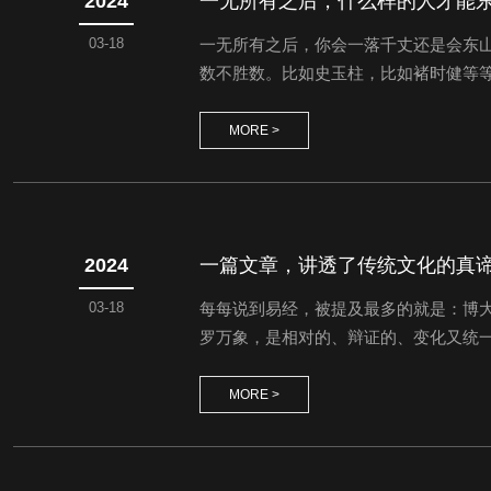
2024
一无所有之后，什么样的人才能
03-18
一无所有之后，你会一落千丈还是会东
数不胜数。比如史玉柱，比如褚时健等
有不可怕，因为你都啥都没有了，你还
脑一热，把自己的、家里的积蓄都做了投
MORE >
2024
一篇文章，讲透了传统文化的真
03-18
每每说到易经，被提及最多的就是：博
罗万象，是相对的、辩证的、变化又统一
经是迷信、是骗人的把术。 各种说辞，
说那是妥妥的学霸...
MORE >