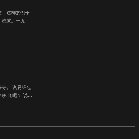
债，这样的例子
所成就。一无所
经验的不足，头
等。 说易经包
都知道呢？ 说易
理，用现在的话来