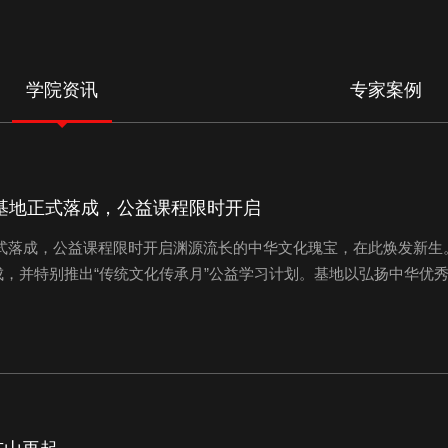
学院资讯
专家案例
基地正式落成，公益课程限时开启
正式落成，公益课程限时开启渊源流长的中华文化瑰宝，在此焕发新生
，并特别推出“传统文化传承月”公益学习计划。基地以弘扬中华优
研习平台。本次公益课程将开放四柱八字、密宗风水、奇门遁甲三大
领域内享有盛誉、影响深远的资深导师亲...