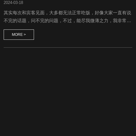
2024
-
03-18
其实每次和宾客见面，大多都无法正常吃饭，好像大家一直有说
不完的话题，问不完的问题，不过，能尽我微薄之力，我非常高
兴给大家做分享。很多人听到东方老师来到了沈阳，都陆陆续续
MORE >
从四面八方赶来。