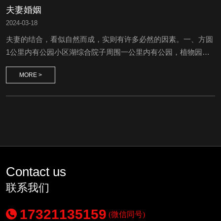
夫妻婚姻
2024
-
03-18
夫妻的结合，看似自然而成，实则有许多必然的因素。一、方圆
1公里内有公园小区湖综合院子周围一公里内有公园，植物园或
者整片的绿地，并且按步行来说15分钟之内可以到达的公园，这
MORE >
些都是属于好风水了；居住在这样环境下的夫妻，婚姻大多数都
是幸福快乐，很少出现什么外遇之类的，平安居多。二、数公里
内有大面积水域不管是动物还是人，缺水以后都无法生存的，而
在风水学当中也是特别注重水这一方面；要是住宅小区离湖泊、
河流太...
Contact us
联系我们
17321135159
(微信同号)